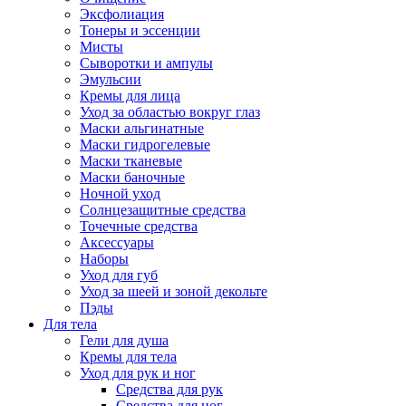
Эксфолиация
Тонеры и эссенции
Мисты
Сыворотки и ампулы
Эмульсии
Кремы для лица
Уход за областью вокруг глаз
Маски альгинатные
Маски гидрогелевые
Маски тканевые
Маски баночные
Ночной уход
Солнцезащитные средства
Точечные средства
Аксессуары
Наборы
Уход для губ
Уход за шеей и зоной декольте
Пэды
Для тела
Гели для душа
Кремы для тела
Уход для рук и ног
Средства для рук
Средства для ног