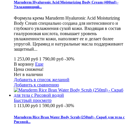
Maruderm Hyaluronic Acid Moisturizing Body Cream (400ml) -
Увлажняющий...
Формула крема Maruderm Hyaluronic Acid Moisturizing
Body Cream специально создана для интенсивного и
глубокого увлажнения сухой кожи. Входящая в состав
гиалуроновая кислота, повышает уровень
увлажненности кожи, наполняет ее и делает более
упругой. Церамид и натуральные масла поддерживают
защитный...
1 253,00 руб
1 790,00 руб
-30%
В корзину
Еще
Цена снижена!
Нет в наличии
Добавить в список желаний
Добавить к сравнению
Быстрый просмотр
1 113,00 руб
1 590,00 руб
-30%
Maruderm Rice Bran Water Body Scrub (250ml) - Скраб для тела с
Рисовой...