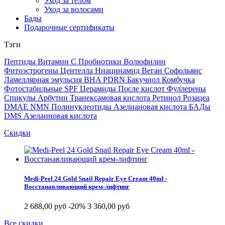
Уход за телом
Уход за волосами
Бады
Подарочные сертификаты
Тэги
Пептиды
Витамин С
Пробиотики
Волюфилин
Фитоэстрогены
Центелла
Ниацинамид
Веган
Софольянс
Ламеллярная эмульсия
BHA
PDRN
Бакучиол
Комбучка
Фотостабильные SPF
Церамиды
После кислот
Фуллерены
Спикулы
Арбутин
Транексамовая кислота
Ретинол
Розацеа
DMAE
NMN
Полинуклеотиды
Азелиановая кислота
БАДы
DMS
Азелаиновая кислота
Скидки
Medi-Peel 24 Gold Snail Repair Eye Cream 40ml -
Восстанавливающий крем-лифтинг
2 688,00 руб
-20%
3 360,00 руб
Все скидки