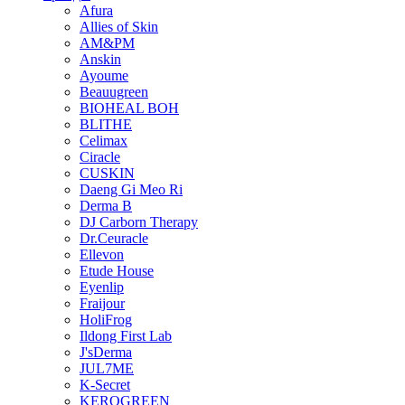
Afura
Allies of Skin
AM&PM
Anskin
Ayoume
Beauugreen
BIOHEAL BOH
BLITHE
Celimax
Ciracle
CUSKIN
Daeng Gi Meo Ri
Derma B
DJ Carborn Therapy
Dr.Ceuracle
Ellevon
Etude House
Eyenlip
Fraijour
HoliFrog
Ildong First Lab
J'sDerma
JUL7ME
K-Secret
KEROGREEN