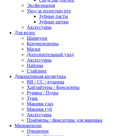
Эксфолиация
Уход за полостью рта
Зубные пасты
Зубные щетки
Аксессуары
Для волос
Шампуни
Кондиционеры
Маски
Дополнительный уход
Аксессуары
Наборы
Стайлинг
Декоративная косметика
BB / CC / кушоны
Хайлайтеры / Консилеры
Румяна / Пудра
Тушь
Макияж глаз
Макияж губ
Аксессуары
Праймеры / фиксаторы для макияжа
Миниверсии
Очищение