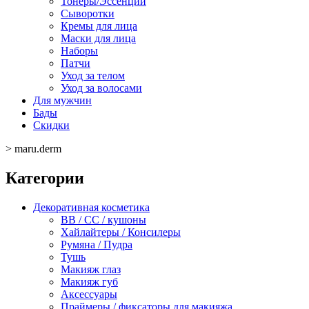
Тонеры/Эссенции
Сыворотки
Кремы для лица
Маски для лица
Наборы
Патчи
Уход за телом
Уход за волосами
Для мужчин
Бады
Скидки
>
maru.derm
Категории
Декоративная косметика
BB / CC / кушоны
Хайлайтеры / Консилеры
Румяна / Пудра
Тушь
Макияж глаз
Макияж губ
Аксессуары
Праймеры / фиксаторы для макияжа