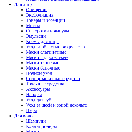
Для лица
Очищение
Эксфолиация
Тонеры и эссенции
Мисты
Сыворотки и ампулы
Эмульсии
Кремы для лица
Уход за областью вокруг глаз
Маски альгинатные
Маски гидрогелевые
Маски тканевые
Маски баночные
Ночной уход
Солнцезащитные средства
Точечные средства
Аксессуары
Наборы
Уход для губ
Уход за шеей и зоной декольте
Пэды
Для волос
Шампуни
Кондиционеры
Маски