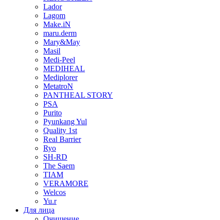
Lador
Lagom
Make.iN
maru.derm
Mary&May
Masil
Medi-Peel
MEDIHEAL
Mediplorer
MetatroN
PANTHEAL STORY
PSA
Purito
Pyunkang Yul
Quality 1st
Real Barrier
Ryo
SH-RD
The Saem
TIAM
VERAMORE
Welcos
Yu.r
Для лица
Очищение