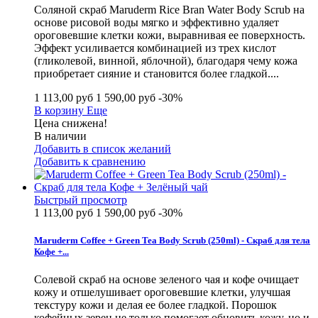
Соляной скраб Maruderm Rice Bran Water Body Scrub на
основе рисовой воды мягко и эффективно удаляет
ороговевшие клетки кожи, выравнивая ее поверхность.
Эффект усиливается комбинацией из трех кислот
(гликолевой, винной, яблочной), благодаря чему кожа
приобретает сияние и становится более гладкой....
1 113,00 руб
1 590,00 руб
-30%
В корзину
Еще
Цена снижена!
В наличии
Добавить в список желаний
Добавить к сравнению
Быстрый просмотр
1 113,00 руб
1 590,00 руб
-30%
Maruderm Coffee + Green Tea Body Scrub (250ml) - Скраб для тела
Кофе +...
Солевой скраб на основе зеленого чая и кофе очищает
кожу и отшелушивает ороговевшие клетки, улучшая
текстуру кожи и делая ее более гладкой. Порошок
кофейных зерен не только помогает обновить кожу, но и