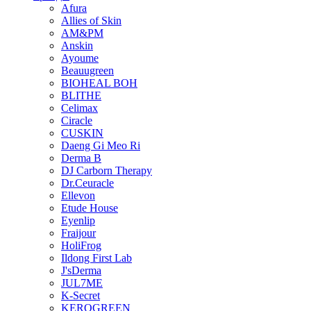
Afura
Allies of Skin
AM&PM
Anskin
Ayoume
Beauugreen
BIOHEAL BOH
BLITHE
Celimax
Ciracle
CUSKIN
Daeng Gi Meo Ri
Derma B
DJ Carborn Therapy
Dr.Ceuracle
Ellevon
Etude House
Eyenlip
Fraijour
HoliFrog
Ildong First Lab
J'sDerma
JUL7ME
K-Secret
KEROGREEN