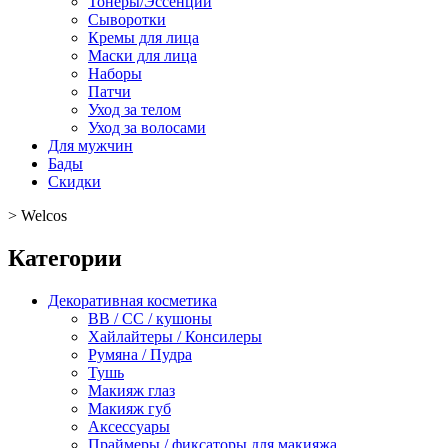
Тонеры/Эссенции
Сыворотки
Кремы для лица
Маски для лица
Наборы
Патчи
Уход за телом
Уход за волосами
Для мужчин
Бады
Скидки
>
Welcos
Категории
Декоративная косметика
BB / CC / кушоны
Хайлайтеры / Консилеры
Румяна / Пудра
Тушь
Макияж глаз
Макияж губ
Аксессуары
Праймеры / фиксаторы для макияжа