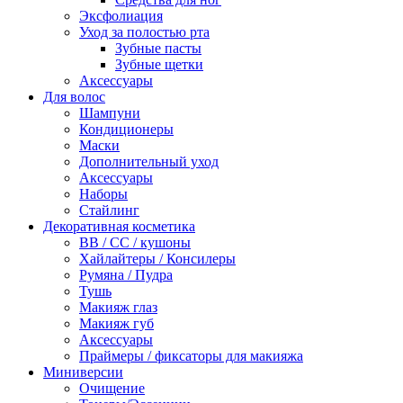
Эксфолиация
Уход за полостью рта
Зубные пасты
Зубные щетки
Аксессуары
Для волос
Шампуни
Кондиционеры
Маски
Дополнительный уход
Аксессуары
Наборы
Стайлинг
Декоративная косметика
BB / CC / кушоны
Хайлайтеры / Консилеры
Румяна / Пудра
Тушь
Макияж глаз
Макияж губ
Аксессуары
Праймеры / фиксаторы для макияжа
Миниверсии
Очищение