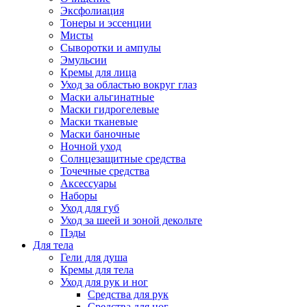
Эксфолиация
Тонеры и эссенции
Мисты
Сыворотки и ампулы
Эмульсии
Кремы для лица
Уход за областью вокруг глаз
Маски альгинатные
Маски гидрогелевые
Маски тканевые
Маски баночные
Ночной уход
Солнцезащитные средства
Точечные средства
Аксессуары
Наборы
Уход для губ
Уход за шеей и зоной декольте
Пэды
Для тела
Гели для душа
Кремы для тела
Уход для рук и ног
Средства для рук
Средства для ног