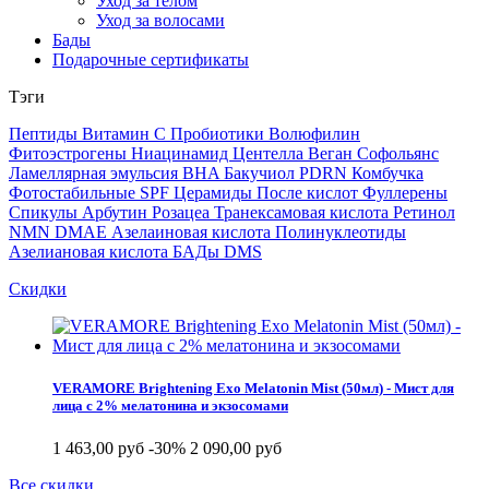
Уход за телом
Уход за волосами
Бады
Подарочные сертификаты
Тэги
Пептиды
Витамин С
Пробиотики
Волюфилин
Фитоэстрогены
Ниацинамид
Центелла
Веган
Софольянс
Ламеллярная эмульсия
BHA
Бакучиол
PDRN
Комбучка
Фотостабильные SPF
Церамиды
После кислот
Фуллерены
Спикулы
Арбутин
Розацеа
Транексамовая кислота
Ретинол
NMN
DMAE
Азелаиновая кислота
Полинуклеотиды
Азелиановая кислота
БАДы
DMS
Скидки
VERAMORE Brightening Exo Melatonin Mist (50мл) - Мист для
лица с 2% мелатонина и экзосомами
1 463,00 руб
-30%
2 090,00 руб
Все скидки