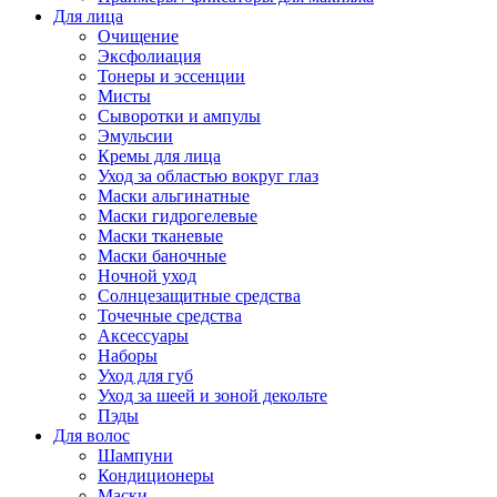
Для лица
Очищение
Эксфолиация
Тонеры и эссенции
Мисты
Сыворотки и ампулы
Эмульсии
Кремы для лица
Уход за областью вокруг глаз
Маски альгинатные
Маски гидрогелевые
Маски тканевые
Маски баночные
Ночной уход
Солнцезащитные средства
Точечные средства
Аксессуары
Наборы
Уход для губ
Уход за шеей и зоной декольте
Пэды
Для волос
Шампуни
Кондиционеры
Маски