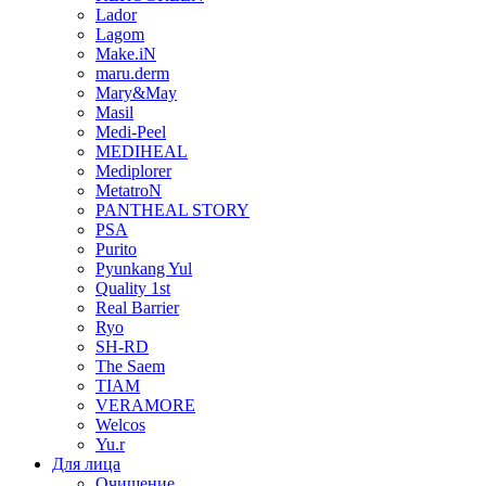
Lador
Lagom
Make.iN
maru.derm
Mary&May
Masil
Medi-Peel
MEDIHEAL
Mediplorer
MetatroN
PANTHEAL STORY
PSA
Purito
Pyunkang Yul
Quality 1st
Real Barrier
Ryo
SH-RD
The Saem
TIAM
VERAMORE
Welcos
Yu.r
Для лица
Очищение