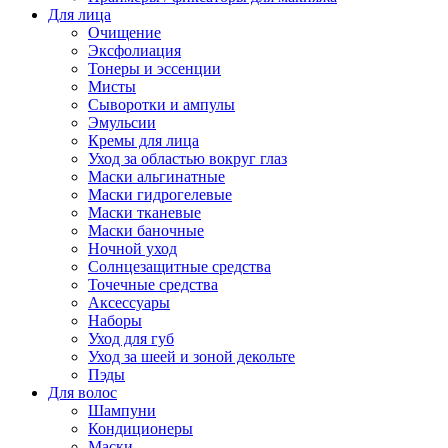
Для лица
Очищение
Эксфолиация
Тонеры и эссенции
Мисты
Сыворотки и ампулы
Эмульсии
Кремы для лица
Уход за областью вокруг глаз
Маски альгинатные
Маски гидрогелевые
Маски тканевые
Маски баночные
Ночной уход
Солнцезащитные средства
Точечные средства
Аксессуары
Наборы
Уход для губ
Уход за шеей и зоной декольте
Пэды
Для волос
Шампуни
Кондиционеры
Маски