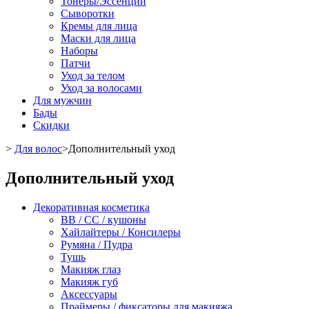
Тонеры/Эссенции
Сыворотки
Кремы для лица
Маски для лица
Наборы
Патчи
Уход за телом
Уход за волосами
Для мужчин
Бады
Скидки
>
Для волос
>
Дополнительный уход
Дополнительный уход
Декоративная косметика
BB / CC / кушоны
Хайлайтеры / Консилеры
Румяна / Пудра
Тушь
Макияж глаз
Макияж губ
Аксессуары
Праймеры / фиксаторы для макияжа