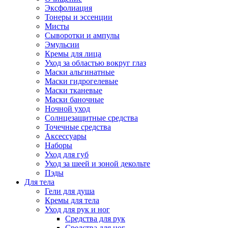
Эксфолиация
Тонеры и эссенции
Мисты
Сыворотки и ампулы
Эмульсии
Кремы для лица
Уход за областью вокруг глаз
Маски альгинатные
Маски гидрогелевые
Маски тканевые
Маски баночные
Ночной уход
Солнцезащитные средства
Точечные средства
Аксессуары
Наборы
Уход для губ
Уход за шеей и зоной декольте
Пэды
Для тела
Гели для душа
Кремы для тела
Уход для рук и ног
Средства для рук
Средства для ног