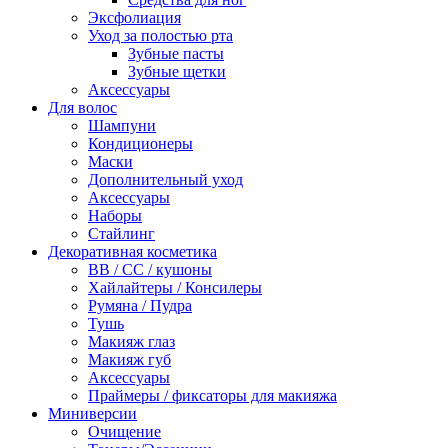
Эксфолиация
Уход за полостью рта
Зубные пасты
Зубные щетки
Аксессуары
Для волос
Шампуни
Кондиционеры
Маски
Дополнительный уход
Аксессуары
Наборы
Стайлинг
Декоративная косметика
BB / CC / кушоны
Хайлайтеры / Консилеры
Румяна / Пудра
Тушь
Макияж глаз
Макияж губ
Аксессуары
Праймеры / фиксаторы для макияжа
Миниверсии
Очищение