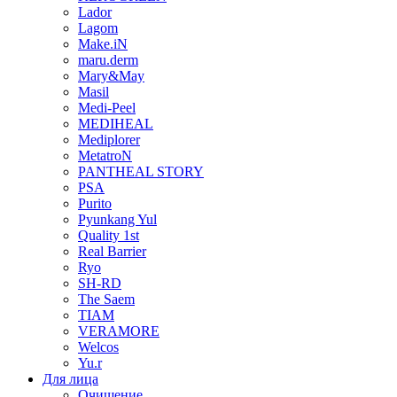
Lador
Lagom
Make.iN
maru.derm
Mary&May
Masil
Medi-Peel
MEDIHEAL
Mediplorer
MetatroN
PANTHEAL STORY
PSA
Purito
Pyunkang Yul
Quality 1st
Real Barrier
Ryo
SH-RD
The Saem
TIAM
VERAMORE
Welcos
Yu.r
Для лица
Очищение