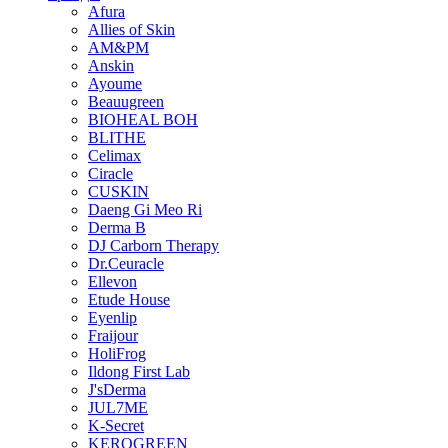
Afura
Allies of Skin
AM&PM
Anskin
Ayoume
Beauugreen
BIOHEAL BOH
BLITHE
Celimax
Ciracle
CUSKIN
Daeng Gi Meo Ri
Derma B
DJ Carborn Therapy
Dr.Ceuracle
Ellevon
Etude House
Eyenlip
Fraijour
HoliFrog
Ildong First Lab
J'sDerma
JUL7ME
K-Secret
KEROGREEN